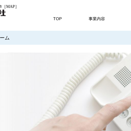
［MAP］
市
TOP
事業内容
ーム